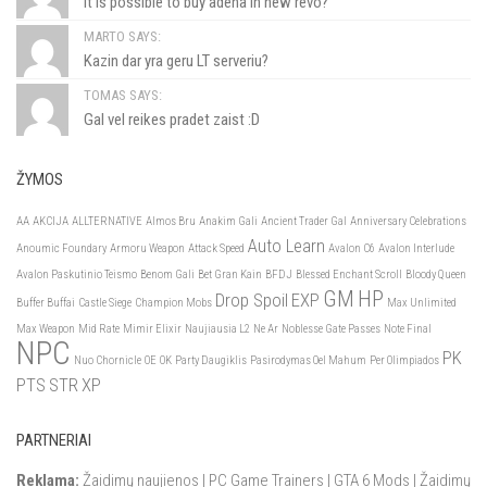
It is possible to buy adena in new revo?
MARTO SAYS:
Kazin dar yra geru LT serveriu?
TOMAS SAYS:
Gal vel reikes pradet zaist :D
ŽYMOS
AA
AKCIJA
ALLTERNATIVE
Almos Bru
Anakim Gali
Ancient Trader Gal
Anniversary Celebrations
Auto Learn
Anoumic Foundary
Armoru Weapon
Attack Speed
Avalon C6
Avalon Interlude
Avalon Paskutinio Teismo
Benom Gali
Bet Gran Kain
BFDJ
Blessed Enchant Scroll
Bloody Queen
GM
HP
Drop Spoil
EXP
Buffer Buffai
Castle Siege
Champion Mobs
Max Unlimited
Max Weapon
Mid Rate
Mimir Elixir
Naujiausia L2
Ne Ar
Noblesse Gate Passes
Note Final
NPC
PK
Nuo Chornicle
OE
OK
Party Daugiklis
Pasirodymas Oel Mahum
Per Olimpiados
PTS
STR
XP
PARTNERIAI
Reklama:
Žaidimų naujienos
|
PC Game Trainers
|
GTA 6 Mods
|
Žaidimų