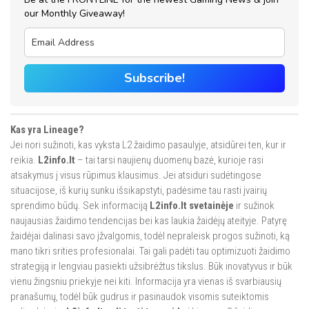
our Monthly Giveaway!
Subscribe!
Kas yra Lineage?
Jei nori sužinoti, kas vyksta L2 žaidimo pasaulyje, atsidūrei ten, kur ir
reikia.
L2info.lt
– tai tarsi naujienų duomenų bazė, kurioje rasi
atsakymus į visus rūpimus klausimus. Jei atsiduri sudėtingose
situacijose, iš kurių sunku išsikapstyti, padėsime tau rasti įvairių
sprendimo būdų. Sek informaciją
L2info.lt svetainėje
ir sužinok
naujausias žaidimo tendencijas bei kas laukia žaidėjų ateityje. Patyrę
žaidėjai dalinasi savo įžvalgomis, todėl nepraleisk progos sužinoti, ką
mano tikri srities profesionalai. Tai gali padėti tau optimizuoti žaidimo
strategiją ir lengviau pasiekti užsibrėžtus tikslus. Būk inovatyvus ir būk
vienu žingsniu priekyje nei kiti. Informacija yra vienas iš svarbiausių
pranašumų, todėl būk gudrus ir pasinaudok visomis suteiktomis