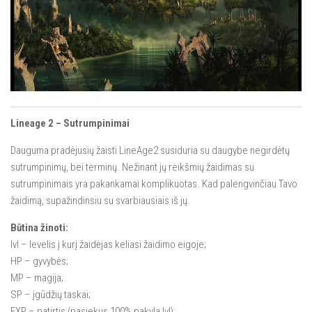
Istorija
Lineage Eternal
Galerija
Lineage 2 – Sutrumpinimai
Dauguma pradėjusių žaisti LineAge2 susiduria su daugybe negirdėtų
sutrumpinimų, bei terminų. Nežinant jų reikšmių žaidimas su
sutrumpinimais yra pakankamai komplikuotas. Kad palengvinčiau Tavo
žaidimą, supažindinsiu su svarbiausiais iš jų.
Būtina žinoti:
lvl – levelis į kurį žaidėjas keliasi žaidimo eigoje;
HP – gyvybės;
MP – magija;
SP – įgūdžių taskai;
EXP – patirtis (pasiekus 100% pakyla lvl);