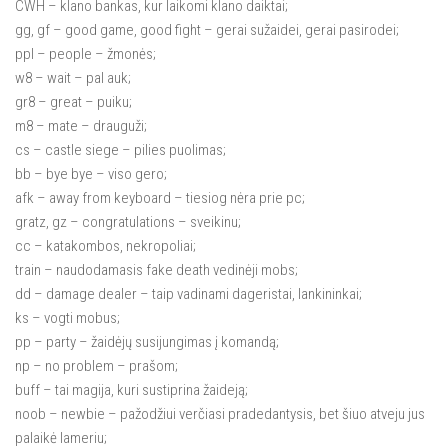
CWH – klano bankas, kur laikomi klano daiktai;
gg, gf – good game, good fight – gerai sužaidei, gerai pasirodei;
ppl – people – žmonės;
w8 – wait – pal auk;
gr8 – great – puiku;
m8 – mate – drauguži;
cs – castle siege – pilies puolimas;
bb – bye bye – viso gero;
afk – away from keyboard – tiesiog nėra prie pc;
gratz, gz – congratulations – sveikinu;
cc – katakombos, nekropoliai;
train – naudodamasis fake death vedinėji mobs;
dd – damage dealer – taip vadinami dageristai, lankininkai;
ks – vogti mobus;
pp – party – žaidėjų susijungimas į komandą;
np – no problem – prašom;
buff – tai magija, kuri sustiprina žaideją;
noob – newbie – pažodžiui verčiasi pradedantysis, bet šiuo atveju jus
palaikė lameriu;