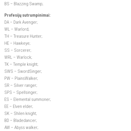
BS – Blazzing Swamp;
Profesijų sutrumpinimai:
DA – Dark Avenger;
WL – Warlord;
TH – Treasure Hunter;
HE – Hawkeye;
SS – Sorcerer;
WRL – Warlock;
TK – Temple knight;
SWS – SwordSinger;
PW – PlainsWalker;
SR – Silver ranger;
SPS – Spellsinger;
ES – Elemental summoner;
EE – Elven elder;
SK – Shilen knight;
BD – Bladedancer;
AW – Abyss walker;