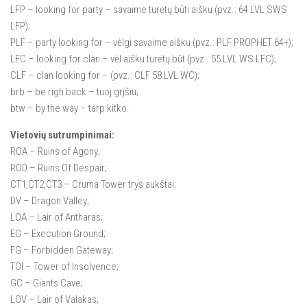
LFP – looking for party – savaime turėtų būti aišku (pvz.: 64 LVL SWS
LFP);
PLF – party looking for – vėlgi savaime aišku (pvz.: PLF PROPHET 64+);
LFC – looking for clan – vėl aišku turėtų būt (pvz.: 55 LVL WS LFC);
CLF – clan looking for – (pvz.: CLF 58 LVL WC);
brb – be righ back – tuoj grįšiu;
btw – by the way – tarp kitko.
Vietovių sutrumpinimai:
ROA – Ruins of Agony;
ROD – Ruins Of Despair;
CT1,CT2,CT3 – Cruma Tower trys aukštai;
DV – Dragon Valley;
LOA – Lair of Antharas;
EG – Execution Ground;
FG – Forbidden Gateway;
TOI – Tower of Insolvence;
GC – Giants Cave;
LOV – Lair of Valakas;