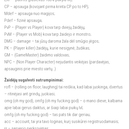
CP – apsauga (kovojant pirma krinta CP po to HP);
Mdef – apsauga nuo magijos;
Pdef – fizinė apsauga;
PvP – (Player vs Player) kova tarp dviejų žaidėjų;
PvM – (Player vs Mob) kova tarp žaidejo ir monstro;
DMG – damage – tai jūsų daroma žala dėl smūgio jėgos;
PK – (Player killer) žaidėjų, kurie nesigynė, žudikas;
GM – (GameMaster) žaidimo valdovas;
NPC – (Non Player Character) nejudantis veikėjas (pardavėjas,
apsauginis prie miesto vartų…)
Žaidėjų sugalvoti sutrumpinimai:
rofl – (rolling on floor, laughing) tai reiškia, kad labai juokinga, išvertus
– ritinėjasi ant grindų, juokiasi;
omg (oh my god), omfg (oh my fucking god) – o mano dieve, kalbama
apie labai gerus daiktus, ar šiaip labai puikų lvl;
omfg (oh my fucking god) – tas pats tik dar geriau;
acc – account, tai yra tavo loginas, kurį susikūrei registruodamasis;
rr – serverio perkrovimas;