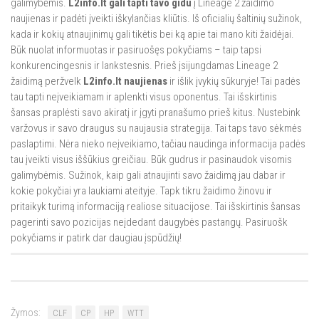
galimybėmis.
L2info.lt gali tapti tavo gidu
į Lineage 2 žaidimo
naujienas ir padėti įveikti iškylančias kliūtis. Iš oficialių šaltinių sužinok,
kada ir kokių atnaujinimų gali tikėtis bei ką apie tai mano kiti žaidėjai.
Būk nuolat informuotas ir pasiruošęs pokyčiams – taip tapsi
konkurencingesnis ir lankstesnis. Prieš įsijungdamas Lineage 2
žaidimą peržvelk
L2info.lt naujienas
ir išlik įvykių sūkuryje! Tai padės
tau tapti neįveikiamam ir aplenkti visus oponentus. Tai išskirtinis
šansas praplėsti savo akiratį ir įgyti pranašumo prieš kitus. Nustebink
varžovus ir savo draugus su naujausia strategija. Tai taps tavo sėkmės
paslaptimi. Nėra nieko neįveikiamo, tačiau naudinga informacija padės
tau įveikti visus iššūkius greičiau. Būk gudrus ir pasinaudok visomis
galimybėmis. Sužinok, kaip gali atnaujinti savo žaidimą jau dabar ir
kokie pokyčiai yra laukiami ateityje. Tapk tikru žaidimo žinovu ir
pritaikyk turimą informaciją realiose situacijose. Tai išskirtinis šansas
pagerinti savo pozicijas neįdedant daugybės pastangų. Pasiruošk
pokyčiams ir patirk dar daugiau įspūdžių!
Žymos:
CLF
CP
HP
WTT