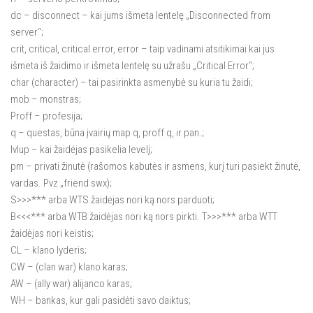
dc – disconnect – kai jums išmeta lentelę „Disconnected from
server“;
crit, critical, critical error, error – taip vadinami atsitikimai kai jus
išmeta iš žaidimo ir išmeta lentelę su užrašu „Critical Error“;
char (character) – tai pasirinkta asmenybė su kuria tu žaidi;
mob – monstras;
Proff – profesija;
q – questas, būna įvairių map q, proff q, ir pan.;
lvlup – kai žaidėjas pasikelia levelį;
pm – privati žinutė (rašomos kabutės ir asmens, kurį turi pasiekt žinutė,
vardas. Pvz „friend swx);
S>>>*** arba WTS žaidėjas nori ką nors parduoti;
B<<<*** arba WTB žaidėjas nori ką nors pirkti. T>>>*** arba WTT
žaidėjas nori keistis;
CL – klano lyderis;
CW – (clan war) klano karas;
AW – (ally war) alijanco karas;
WH – bankas, kur gali pasidėti savo daiktus;