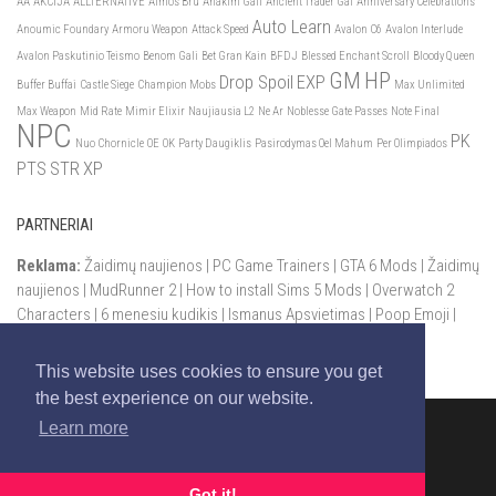
AA
AKCIJA
ALLTERNATIVE
Almos Bru
Anakim Gali
Ancient Trader Gal
Anniversary Celebrations
Auto Learn
Anoumic Foundary
Armoru Weapon
Attack Speed
Avalon C6
Avalon Interlude
Avalon Paskutinio Teismo
Benom Gali
Bet Gran Kain
BFDJ
Blessed Enchant Scroll
Bloody Queen
GM
HP
Drop Spoil
EXP
Buffer Buffai
Castle Siege
Champion Mobs
Max Unlimited
Max Weapon
Mid Rate
Mimir Elixir
Naujiausia L2
Ne Ar
Noblesse Gate Passes
Note Final
NPC
PK
Nuo Chornicle
OE
OK
Party Daugiklis
Pasirodymas Oel Mahum
Per Olimpiados
PTS
STR
XP
PARTNERIAI
Reklama:
Žaidimų naujienos
|
PC Game Trainers
|
GTA 6 Mods
|
Žaidimų
naujienos
|
MudRunner 2
|
How to install Sims 5 Mods
|
Overwatch 2
Characters
|
6 menesiu kudikis
|
Ismanus Apsvietimas
|
Poop Emoji
|
Youtube Creation Tools
This website uses cookies to ensure you get
the best experience on our website.
Learn more
Lineage 2 aprašymai ir naujienos © 2026
Got it!