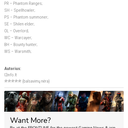
PR – Phantom Ranges;
SH – Spellhowler;
PS – Phantom summoner;
SE – Shilen elder;
OL – Overlord;
WC – Warcayer;
BH – Bounty hunter;
WS – Warsmith;
Autorius:
l2info.lt
(balsavimų nėra)
Want More?
Be at the FRONTLINE for the newest Gaming News & join