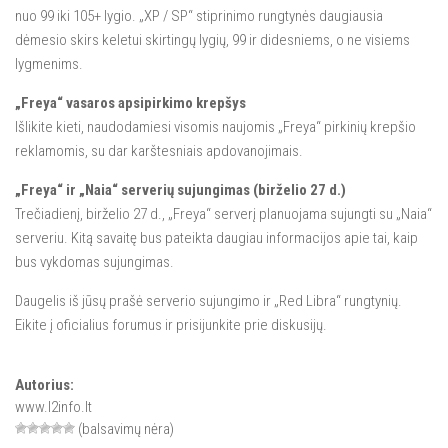
nuo 99 iki 105+ lygio. „XP / SP“ stiprinimo rungtynės daugiausia
dėmesio skirs keletui skirtingų lygių, 99 ir didesniems, o ne visiems
lygmenims.
„Freya“ vasaros apsipirkimo krepšys
Išlikite kieti, naudodamiesi visomis naujomis „Freya“ pirkinių krepšio
reklamomis, su dar karštesniais apdovanojimais.
„Freya“ ir „Naia“ serverių sujungimas (birželio 27 d.)
Trečiadienį, birželio 27 d., „Freya“ serverį planuojama sujungti su „Naia“
serveriu. Kitą savaitę bus pateikta daugiau informacijos apie tai, kaip
bus vykdomas sujungimas.
Daugelis iš jūsų prašė serverio sujungimo ir „Red Libra“ rungtynių.
Eikite į oficialius forumus ir prisijunkite prie diskusijų.
Autorius:
www.l2info.lt
(balsavimų nėra)