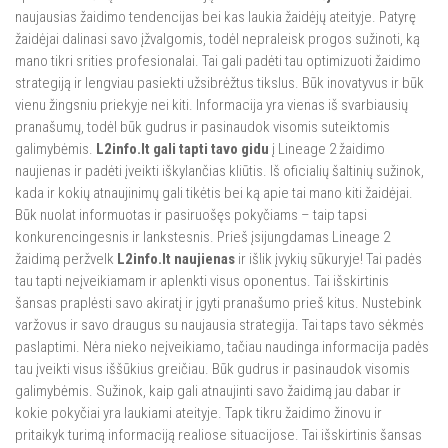
naujausias žaidimo tendencijas bei kas laukia žaidėjų ateityje. Patyrę
žaidėjai dalinasi savo įžvalgomis, todėl nepraleisk progos sužinoti, ką
mano tikri srities profesionalai. Tai gali padėti tau optimizuoti žaidimo
strategiją ir lengviau pasiekti užsibrėžtus tikslus. Būk inovatyvus ir būk
vienu žingsniu priekyje nei kiti. Informacija yra vienas iš svarbiausių
pranašumų, todėl būk gudrus ir pasinaudok visomis suteiktomis
galimybėmis.
L2info.lt gali tapti tavo gidu
į Lineage 2 žaidimo
naujienas ir padėti įveikti iškylančias kliūtis. Iš oficialių šaltinių sužinok,
kada ir kokių atnaujinimų gali tikėtis bei ką apie tai mano kiti žaidėjai.
Būk nuolat informuotas ir pasiruošęs pokyčiams – taip tapsi
konkurencingesnis ir lankstesnis. Prieš įsijungdamas Lineage 2
žaidimą peržvelk
L2info.lt naujienas
ir išlik įvykių sūkuryje! Tai padės
tau tapti neįveikiamam ir aplenkti visus oponentus. Tai išskirtinis
šansas praplėsti savo akiratį ir įgyti pranašumo prieš kitus. Nustebink
varžovus ir savo draugus su naujausia strategija. Tai taps tavo sėkmės
paslaptimi. Nėra nieko neįveikiamo, tačiau naudinga informacija padės
tau įveikti visus iššūkius greičiau. Būk gudrus ir pasinaudok visomis
galimybėmis. Sužinok, kaip gali atnaujinti savo žaidimą jau dabar ir
kokie pokyčiai yra laukiami ateityje. Tapk tikru žaidimo žinovu ir
pritaikyk turimą informaciją realiose situacijose. Tai išskirtinis šansas