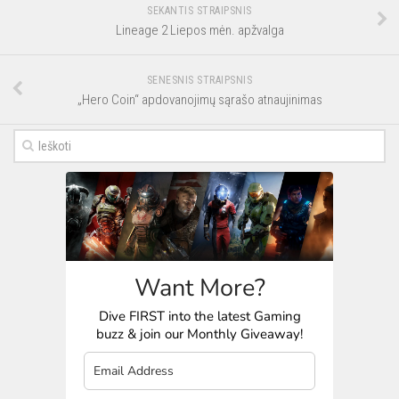
SEKANTIS STRAIPSNIS
Lineage 2 Liepos mėn. apžvalga
SENESNIS STRAIPSNIS
„Hero Coin“ apdovanojimų sąrašo atnaujinimas
Want More?
Dive FIRST into the latest Gaming
buzz & join our Monthly Giveaway!