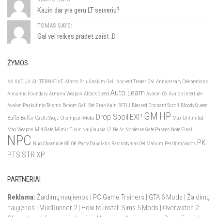
Kazin dar yra geru LT serveriu?
TOMAS SAYS:
Gal vel reikes pradet zaist :D
ŽYMOS
AA
AKCIJA
ALLTERNATIVE
Almos Bru
Anakim Gali
Ancient Trader Gal
Anniversary Celebrations
Auto Learn
Anoumic Foundary
Armoru Weapon
Attack Speed
Avalon C6
Avalon Interlude
Avalon Paskutinio Teismo
Benom Gali
Bet Gran Kain
BFDJ
Blessed Enchant Scroll
Bloody Queen
GM
HP
Drop Spoil
EXP
Buffer Buffai
Castle Siege
Champion Mobs
Max Unlimited
Max Weapon
Mid Rate
Mimir Elixir
Naujiausia L2
Ne Ar
Noblesse Gate Passes
Note Final
NPC
PK
Nuo Chornicle
OE
OK
Party Daugiklis
Pasirodymas Oel Mahum
Per Olimpiados
PTS
STR
XP
PARTNERIAI
Reklama:
Žaidimų naujienos
|
PC Game Trainers
|
GTA 6 Mods
|
Žaidimų
naujienos
|
MudRunner 2
|
How to install Sims 5 Mods
|
Overwatch 2