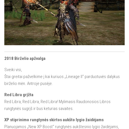
Istorija
Lineage Eternal
Galerija
2018 Birželio apžvalga
Sveiki visi,
Štai greitai pažvelkime į kai kuriuos „Lineage II“ parduotuvės dalykus
birželio mėn. Antroje pusėje.
Red Libra grįžta
Red Libra, Red Libra, Red Libra! Mylimasis Raudonosios Libros
rungtynės sugrįš ir bus keturias savaites.
XP stiprinimo rungtynės skirtos aukšto lygio žaidėjams
Planuojamos „New XP Boost“ rungtynės aukštesnio lygio žaidėjams,