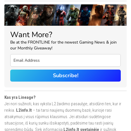
Want More?
Be at the FRONTLINE for the newest Gaming News & join
our Monthly Giveaway!
Subscribe!
Kas yra Lineage?
Jei nori sužinoti, kas vyksta L2 žaidimo pasaulyje, atsidūrei ten, kur ir
reikia.
L2info.lt
– tai tarsi naujienų duomenų bazė, kurioje rasi
atsakymus į visus rūpimus klausimus. Jei atsiduri sudėtingose
situacijose, iš kurių sunku išsikapstyti, padėsime tau rasti įvairių
sprendimo būdų. Sek informaciją
L2info.lt svetainėje
ir sužinok