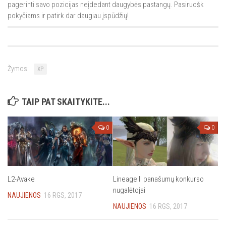
pagerinti savo pozicijas neįdedant daugybės pastangų. Pasiruošk
pokyčiams ir patirk dar daugiau įspūdžių!
Žymos:
XP
TAIP PAT SKAITYKITE...
0
0
L2-Avake
Lineage II panašumų konkurso
nugalėtojai
NAUJIENOS
16 RGS, 2017
NAUJIENOS
16 RGS, 2017