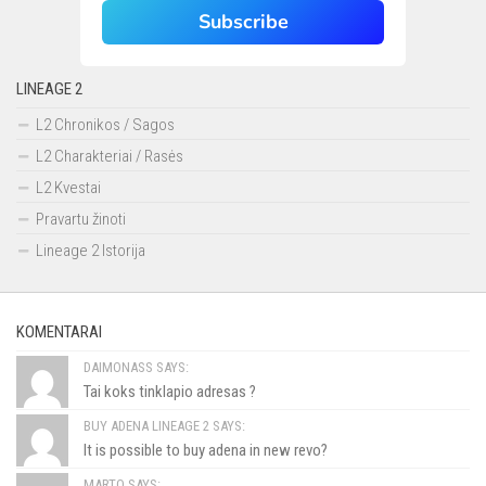
Subscribe
LINEAGE 2
L2 Chronikos / Sagos
L2 Charakteriai / Rasės
L2 Kvestai
Pravartu žinoti
Lineage 2 Istorija
KOMENTARAI
DAIMONASS SAYS:
Tai koks tinklapio adresas ?
BUY ADENA LINEAGE 2 SAYS:
It is possible to buy adena in new revo?
MARTO SAYS: