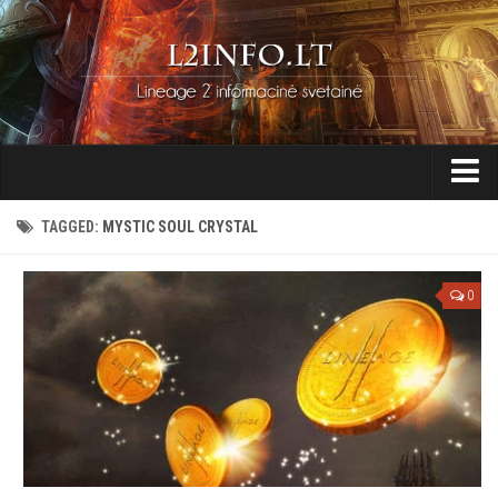
Pradžia
TAGGED:
MYSTIC SOUL CRYSTAL
Naujienos
0
Straipsniai
Lineage 2
Chronikos / Sagos
Charakteriai / Rasės
Kvestai
Pravartu žinoti