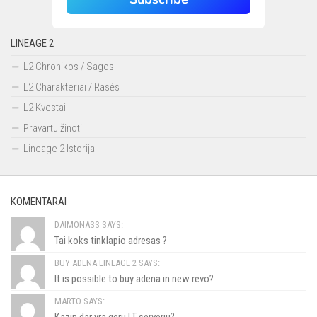
LINEAGE 2
L2 Chronikos / Sagos
L2 Charakteriai / Rasės
L2 Kvestai
Pravartu žinoti
Lineage 2 Istorija
KOMENTARAI
DAIMONASS SAYS:
Tai koks tinklapio adresas ?
BUY ADENA LINEAGE 2 SAYS:
It is possible to buy adena in new revo?
MARTO SAYS:
Kazin dar yra geru LT serveriu?