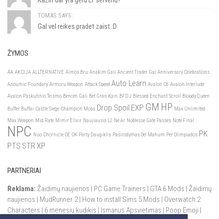
TOMAS SAYS:
Gal vel reikes pradet zaist :D
ŽYMOS
AA
AKCIJA
ALLTERNATIVE
Almos Bru
Anakim Gali
Ancient Trader Gal
Anniversary Celebrations
Auto Learn
Anoumic Foundary
Armoru Weapon
Attack Speed
Avalon C6
Avalon Interlude
Avalon Paskutinio Teismo
Benom Gali
Bet Gran Kain
BFDJ
Blessed Enchant Scroll
Bloody Queen
GM
HP
Drop Spoil
EXP
Buffer Buffai
Castle Siege
Champion Mobs
Max Unlimited
Max Weapon
Mid Rate
Mimir Elixir
Naujiausia L2
Ne Ar
Noblesse Gate Passes
Note Final
NPC
PK
Nuo Chornicle
OE
OK
Party Daugiklis
Pasirodymas Oel Mahum
Per Olimpiados
PTS
STR
XP
PARTNERIAI
Reklama:
Žaidimų naujienos
|
PC Game Trainers
|
GTA 6 Mods
|
Žaidimų
naujienos
|
MudRunner 2
|
How to install Sims 5 Mods
|
Overwatch 2
Characters
|
6 menesiu kudikis
|
Ismanus Apsvietimas
|
Poop Emoji
|