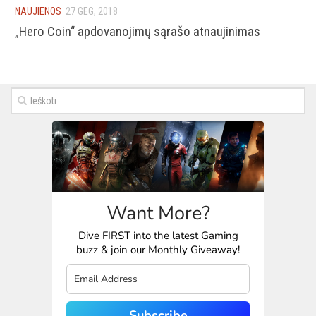
NAUJIENOS
27 GEG, 2018
Istorija
„Hero Coin“ apdovanojimų sąrašo atnaujinimas
Lineage Eternal
Galerija
Want More?
Dive FIRST into the latest Gaming
buzz & join our Monthly Giveaway!
Subscribe